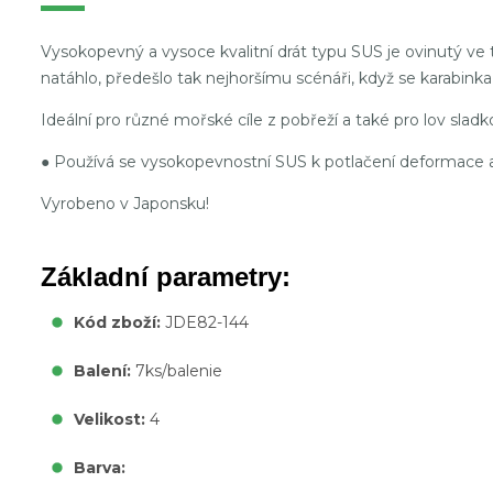
Vysokopevný a vysoce kvalitní drát typu SUS je ovinutý ve 
natáhlo, předešlo tak nejhoršímu scénáři, když se karabink
Ideální pro různé mořské cíle z pobřeží a také pro lov slad
● Používá se vysokopevnostní SUS k potlačení deformace a
Vyrobeno v Japonsku!
Základní parametry:
Kód zboží:
JDE82-144
Balení:
7ks/balenie
Velikost:
4
Barva: