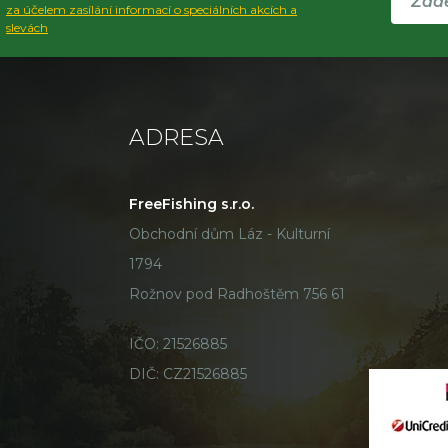
za účelem zasílání informací o speciálních akcích a
slevách
ADRESA
FreeFishing s.r.o.
Obchodní dům Láz - Kulturní
1794
Rožnov pod Radhoštěm 756 61
IČO: 21526885
DIČ: CZ21526885