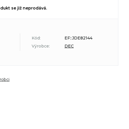
dukt se již neprodává.
Kód:
EF::JDE82144
Výrobce:
DEC
robci