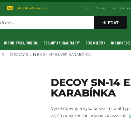
info@freefishing.cz
Úvod
O nás
Obchodní p
HLEDAT
BATOHY, TAŠKY, POUZDRA
STOJANY A SIGNALIZÁTORY
PÉČE O ÚLOVEK
RYBÁŘSKÉ OBL
DECOY SN-14 EX SNAP SILVER KARABÍNKA
DECOY SN-14 E
KARABÍNKA
Vysokopevný a vysoce kvalitní drát typu
zajišťuje extrémně odolné zacvaknutí.
V