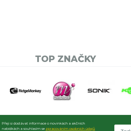
TOP ZNAČKY
Přeji si dostávat informace o novinkách a akčních
nabídkách a souhlasím se
zpracováním osobních údajů