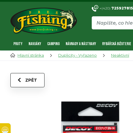
+(420)
725927815
PRUTY
NAVIJÁKY
CAMPING
NÁVNADY A NÁSTRAHY
RYBÁŘSKÁ BIŽUTERIE
Hlavní stránka
Duplicity - Vyřazeno
Neaktivní
ZPĚT