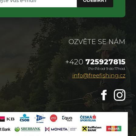
ODEBÍRAT
OZVĚTE SE NÁM
+420
725927815
Po-Pá od 9 do 17hod.
info@freefishing.cz