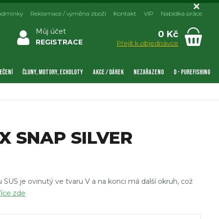
odmínky
Reklamace / výměna zboží
Kontakt
VIP
Nabídka práce
Můj účet
0 Kč
REGISTRACE
Přejít k objednávce
EČENÍ
ČLUNY, MOTORY, ECHOLOTY
AKCE / DÁREK
NEZAŘAZENO
0 - PUREFISHING
X SNAP SILVER
 SUS je ovinutý ve tvaru V a na konci má další okruh, což
íce zde