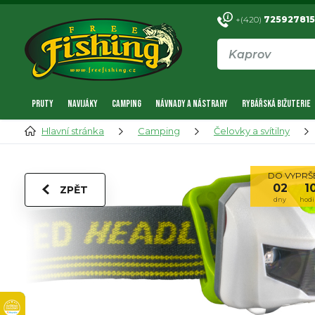
+(420)
725927815
PRUTY
NAVIJÁKY
CAMPING
NÁVNADY A NÁSTRAHY
RYBÁŘSKÁ BIŽUTERIE
Hlavní stránka
Camping
Čelovky a svítilny
DO VYPRŠE
02
1
ZPĚT
dny
hodi