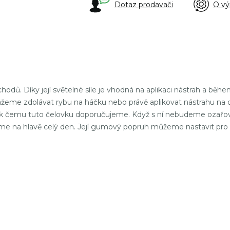
Dotaz prodavači
O vý
hodů. Díky její světelné síle je vhodná na aplikaci nástrah a bě
kážeme zdolávat rybu na háčku nebo právě aplikovat nástrahu na
 k čemu tuto čelovku doporučujeme. Když s ní nebudeme ozařov
máme na hlavě celý den. Její gumový popruh můžeme nastavit pro l