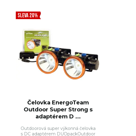
SLEVA 20%
Čelovka EnergoTeam
Outdoor Super Strong s
adaptérem D ...
Outdoorová super výkonná čelovka
s DC adaptérem DUOpackOutdoor