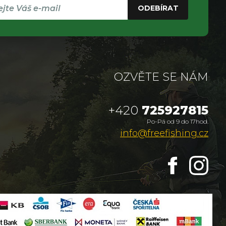
ODEBÍRAT
OZVĚTE SE NÁM
+420
725927815
Po-Pá od 9 do 17hod.
info@freefishing.cz