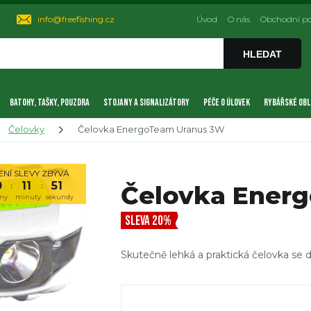
info@freefishing.cz
Úvod
O nás
Obchodní p
HLEDAT
BATOHY, TAŠKY, POUZDRA
STOJANY A SIGNALIZÁTORY
PÉČE O ÚLOVEK
RYBÁŘSKÉ OBL
Čelovky
Čelovka EnergoTeam Uranus 3W
NÍ SLEVY ZBÝVÁ
0
11
51
Čelovka Ener
:
:
ny
minuty
sekundy
SLEVA 20%
Skutečně lehká a praktická čelovka se