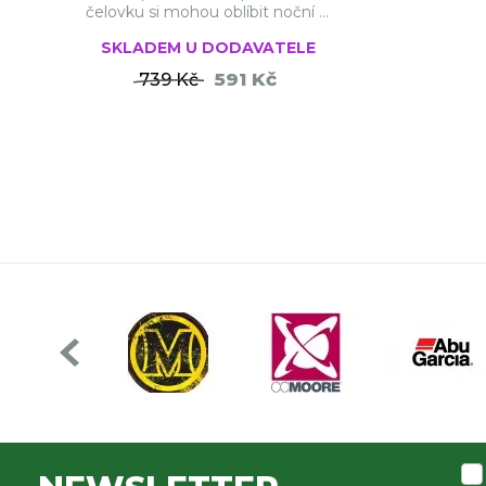
čelovku si mohou oblíbit noční ...
SKLADEM U DODAVATELE
591 Kč
739 Kč
DO KOŠÍKU