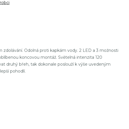
robci
hem zdolávání. Odolná proti kapkám vody. 2 LED a 3 možnosti
 oblíbenou koncovou montáž. Světelná intenzita 120
at druhý břeh, tak dokonale poslouží k výše uvedeným
epší pohodlí.