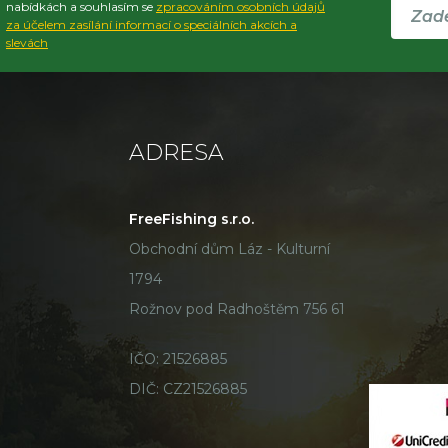
nabídkách a souhlasím se
zpracováním osobních údajů
za účelem zasílání informací o speciálních akcích a
slevách
ADRESA
FreeFishing s.r.o.
Obchodní dům Láz - Kulturní
1794
Rožnov pod Radhoštěm 756 61
IČO: 21526885
DIČ: CZ21526885