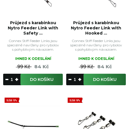
Průjezd s karabinkou
Průjezd s karabinkou
Nytro Feeder Link with
Nytro Feeder Link with
Safety ...
Hooked ...
Connex Stiff Feeder Links jsou
Connex Stiff Feeder Links jsou
speciálně navrženy pro rybolov
speciálně navrženy pro rybolov
s pohyblivým návazcem.
s pohyblivým návazcem.
IHNED K ODESLÁNÍ
IHNED K ODESLÁNÍ
99 Kč
84 Kč
99 Kč
84 Kč
DO KOŠÍKU
DO KOŠÍKU
SLEVA 15%
SLEVA 16%