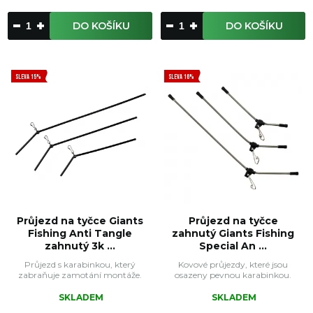
DO KOŠÍKU
DO KOŠÍKU
SLEVA 15%
SLEVA 16%
Průjezd na tyčce Giants
Průjezd na tyčce
Fishing Anti Tangle
zahnutý Giants Fishing
zahnutý 3k ...
Special An ...
Průjezd s karabinkou, který
Kovové průjezdy, které jsou
zabraňuje zamotání montáže.
osazeny pevnou karabinkou.
SKLADEM
SKLADEM