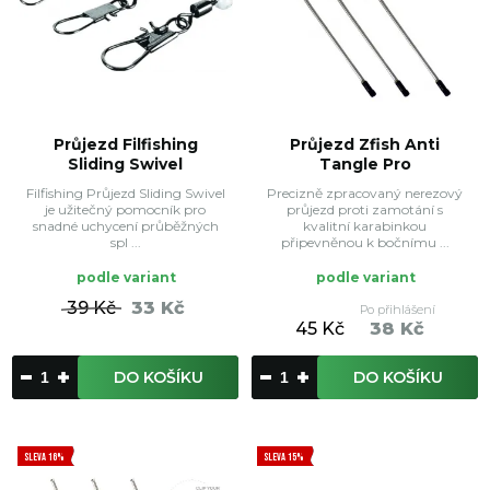
Průjezd Filfishing
Průjezd Zfish Anti
Sliding Swivel
Tangle Pro
Filfishing Průjezd Sliding Swivel
Precizně zpracovaný nerezový
je užitečný pomocník pro
průjezd proti zamotání s
snadné uchycení průběžných
kvalitní karabinkou
spl ...
připevněnou k bočnímu ...
podle variant
podle variant
39 Kč
33 Kč
Po přihlášení
45 Kč
38 Kč
DO KOŠÍKU
DO KOŠÍKU
SLEVA 16%
SLEVA 15%