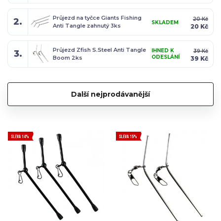
Průjezd na tyčce Giants Fishing
20 Kč
2.
SKLADEM
Anti Tangle zahnutý 3ks
20 Kč
Průjezd Zfish S.Steel Anti Tangle
IHNED K
39 Kč
3.
ODESLÁNÍ
Boom 2ks
39 Kč
Další nejprodávanější
SLEVA 14%
SLEVA 15%