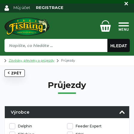
Můj účet
REGISTRACE
HLEDAT
Závěsky, převleky a průjezdy
Průjezdy
ZPĚT
Průjezdy
Výrobce
Delphin
Feeder Expert