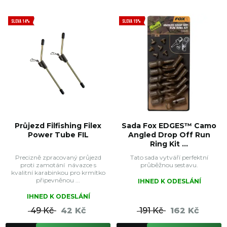
SLEVA 14%
SLEVA 15%
Průjezd Filfishing Filex
Sada Fox EDGES™ Camo
Power Tube FIL
Angled Drop Off Run
Ring Kit ...
Precizně zpracovaný průjezd
Tato sada vytváří perfektní
proti zamotání návazce s
průběžnou sestavu.
kvalitní karabinkou pro krmítko
připevněnou ...
IHNED K ODESLÁNÍ
IHNED K ODESLÁNÍ
49 Kč
42 Kč
191 Kč
162 Kč