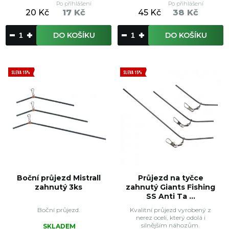
Po přihlášení
Po přihlášení
20 Kč
17 Kč
45 Kč
38 Kč
DO KOŠÍKU
DO KOŠÍKU
SLEVA 15%
SLEVA 15%
Boční průjezd Mistrall
Průjezd na tyčce
zahnutý 3ks
zahnutý Giants Fishing
SS Anti Ta ...
Boční průjezd.
Kvalitní průjezd vyrobený z
nerez oceli, který odolá i
silnějším náhozům.
SKLADEM