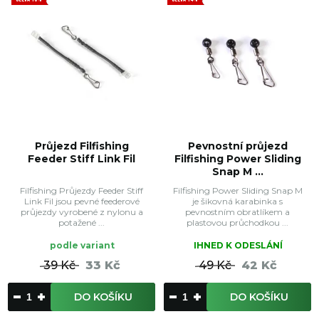
Průjezd Filfishing
Pevnostní průjezd
Feeder Stiff Link Fil
Filfishing Power Sliding
Snap M ...
Filfishing Průjezdy Feeder Stiff
Filfishing Power Sliding Snap M
Link Fil jsou pevné feederové
je šikovná karabinka s
průjezdy vyrobené z nylonu a
pevnostním obratlíkem a
potažené ...
plastovou průchodkou ...
podle variant
IHNED K ODESLÁNÍ
39 Kč
33 Kč
49 Kč
42 Kč
DO KOŠÍKU
DO KOŠÍKU