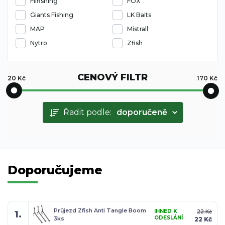
Filfishing
FOX
Giants Fishing
LK Baits
MAP
Mistrall
Nytro
Zfish
CENOVÝ FILTR
20
Kč
170
Kč
Řadit podle:
doporučeně
Doporučujeme
Průjezd Zfish Anti Tangle Boom
IHNED K
22 Kč
1.
ODESLÁNÍ
3ks
22 Kč