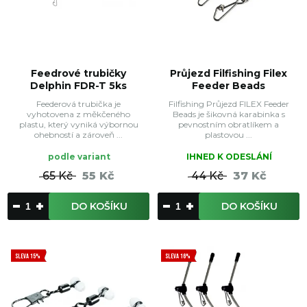
Feedrové trubičky
Průjezd Filfishing Filex
Delphin FDR-T 5ks
Feeder Beads
Feederová trubička je
Filfishing Průjezd FILEX Feeder
vyhotovena z měkčeného
Beads je šikovná karabinka s
plastu, který vyniká výbornou
pevnostním obratlíkem a
ohebností a zároveň ...
plastovou ...
podle variant
IHNED K ODESLÁNÍ
65 Kč
55 Kč
44 Kč
37 Kč
DO KOŠÍKU
DO KOŠÍKU
SLEVA 15%
SLEVA 16%