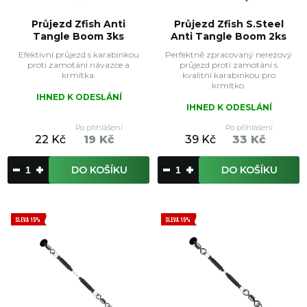
Průjezd Zfish Anti
Průjezd Zfish S.Steel
Tangle Boom 3ks
Anti Tangle Boom 2ks
Efektivní průjezd s karabinkou
Perfektně zpracovaný nerezový
proti zamotání návazce a
průjezd proti zamotání s
krmítka.
kvalitní karabinkou pro
krmítko.
IHNED K ODESLÁNÍ
IHNED K ODESLÁNÍ
Po přihlášení
Po přihlášení
22 Kč
19 Kč
39 Kč
33 Kč
DO KOŠÍKU
DO KOŠÍKU
SLEVA 15%
SLEVA 15%