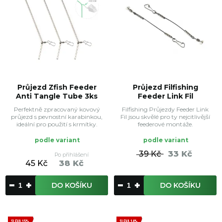
Průjezd Zfish Feeder
Průjezd Filfishing
Anti Tangle Tube 3ks
Feeder Link Fil
Perfektně zpracovaný kovový
Filfishing Průjezdy Feeder Link
průjezd s pevnostní karabinkou,
Fil jsou skvělé pro ty nejcitlivější
ideální pro použití s krmítky.
feederové montáže.
podle variant
podle variant
39 Kč
33 Kč
Po přihlášení
45 Kč
38 Kč
DO KOŠÍKU
DO KOŠÍKU
SLEVA 15%
SLEVA 14%