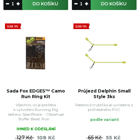
DO KOŠÍKU
DO KOŠÍKU
SLEVA 15%
SLEVA 15%
Sada Fox EDGES™ Camo
Průjezd Delphin Small
Run Ring Kit
Style 3ks
Všechno, co je potřeba
Feedrová trubička je vyrobena z
k vytvoření Running Rig
průhledného PVC.
sestavy Specifikace: - Obsahuje
Buffer Bead, Run ...
podle variant
IHNED K ODESLÁNÍ
127 Kč
108 Kč
65 Kč
55 Kč