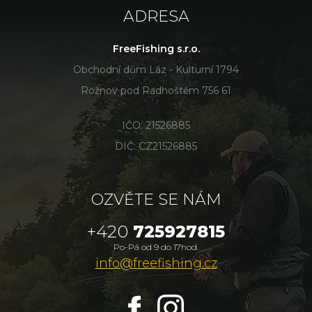
ADRESA
FreeFishing s.r.o.
Obchodní dům Láz - Kulturní 1794
Rožnov pod Radhoštěm 756 61
IČO: 21526885
DIČ: CZ21526885
OZVĚTE SE NÁM
+420
725927815
Po-Pá od 9 do 17hod.
info@freefishing.cz