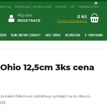
odmínky
Reklamace / výměna zboží
Kontakt
VIP
Nabídka práce
Můj účet
0 Kč
REGISTRACE
Přejít k objednávce
EČENÍ
ČLUNY, MOTORY, ECHOLOTY
AKCE / DÁREK
NEZAŘAZENO
0 - PUREFISHING
 Ohio 12,5cm 3ks cena
 balení Silikonová nástraha je vynikající na lov dravců-
 zde