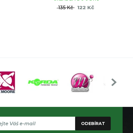
122 Kč
135 Kč
ŠÍKU
DO KOŠÍKU
ODEBÍRAT