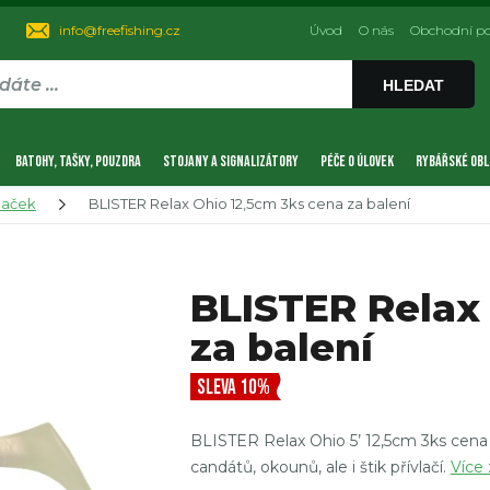
info@freefishing.cz
Úvod
O nás
Obchodní p
HLEDAT
BATOHY, TAŠKY, POUZDRA
STOJANY A SIGNALIZÁTORY
PÉČE O ÚLOVEK
RYBÁŘSKÉ OBL
naček
BLISTER Relax Ohio 12,5cm 3ks cena za balení
BLISTER Relax
za balení
SLEVA 10%
BLISTER Relax Ohio 5’ 12,5cm 3ks cena za
candátů, okounů, ale i štik přívlačí.
Více