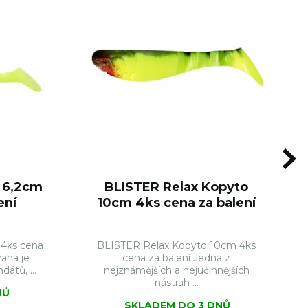
 6,2cm
BLISTER Relax Kopyto
ení
10cm 4ks cena za balení
 4ks cena
BLISTER Relax Kopyto 10cm 4ks
raha je
cena za balení Jedna z
dátů, ...
nejznámějších a nejúčinnějších
nástrah ...
NŮ
SKLADEM DO 3 DNŮ