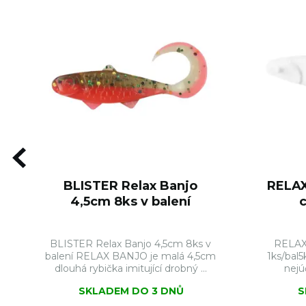
BLISTER Relax Banjo
RELAX
4,5cm 8ks v balení
BLISTER Relax Banjo 4,5cm 8ks v
RELAX
balení RELAX BANJO je malá 4,5cm
1ks/bal5
dlouhá rybička imitující drobný ...
nejúč
SKLADEM DO 3 DNŮ
S