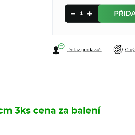
PŘID
Dotaz prodavači
O vý
5cm 3ks cena za balení