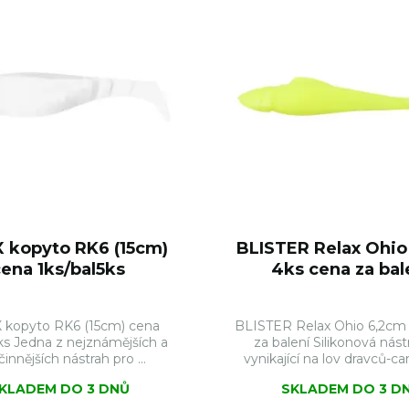
 kopyto RK6 (15cm)
BLISTER Relax Ohio
cena 1ks/bal5ks
4ks cena za bal
 kopyto RK6 (15cm) cena
BLISTER Relax Ohio 6,2cm
ks Jedna z nejznámějších a
za balení Silikonová nást
innějších nástrah pro ...
vynikající na lov dravců-can
KLADEM DO 3 DNŮ
SKLADEM DO 3 D