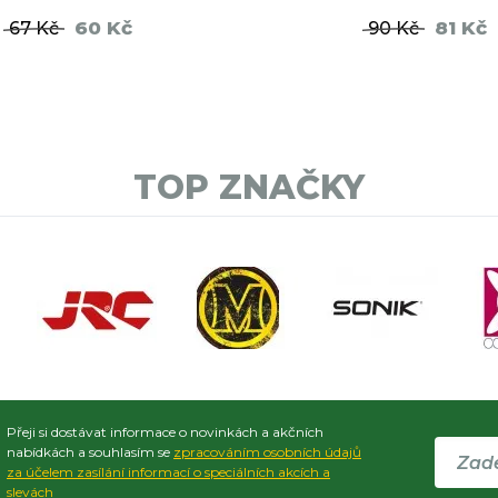
60 Kč
81 Kč
67 Kč
90 Kč
DO KOŠÍKU
DO KO
TOP ZNAČKY
Přeji si dostávat informace o novinkách a akčních
nabídkách a souhlasím se
zpracováním osobních údajů
za účelem zasílání informací o speciálních akcích a
slevách