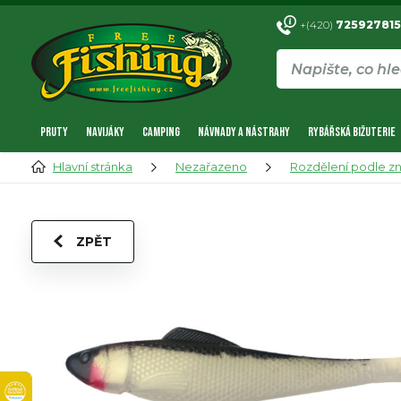
+(420)
725927815
PRUTY
NAVIJÁKY
CAMPING
NÁVNADY A NÁSTRAHY
RYBÁŘSKÁ BIŽUTERIE
Hlavní stránka
Nezařazeno
Rozdělení podle z
ZPĚT