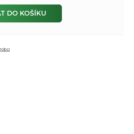
AT
DO KOŠÍKU
robci