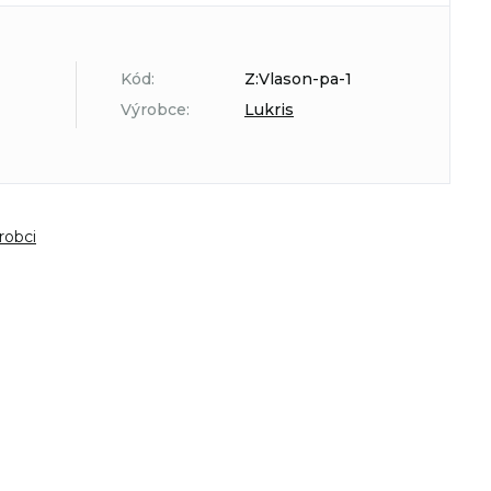
Kód:
Z:Vlason-pa-1
Výrobce:
Lukris
robci