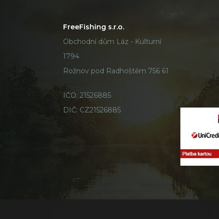
FreeFishing s.r.o.
Obchodní dům Láz - Kulturní
1794
Rožnov pod Radhoštěm 756 61
IČO: 21526885
DIČ: CZ21526885