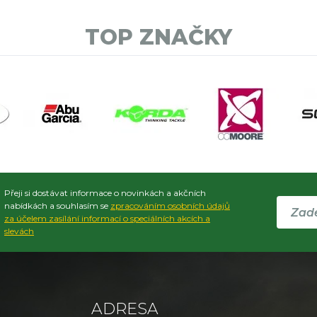
TOP ZNAČKY
Přeji si dostávat informace o novinkách a akčních
nabídkách a souhlasím se
zpracováním osobních údajů
za účelem zasílání informací o speciálních akcích a
slevách
ADRESA