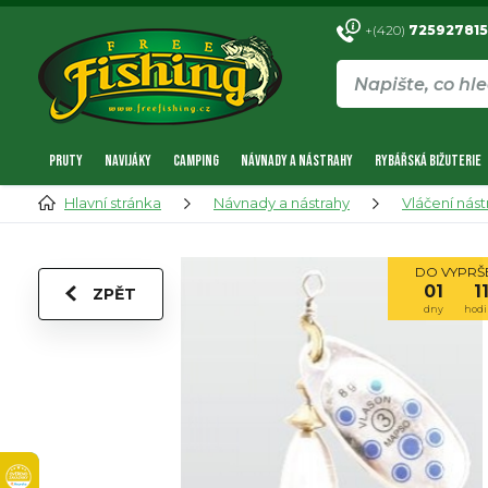
+(420)
725927815
PRUTY
NAVIJÁKY
CAMPING
NÁVNADY A NÁSTRAHY
RYBÁŘSKÁ BIŽUTERIE
Hlavní stránka
Návnady a nástrahy
Vláčení nást
DO VYPRŠE
01
1
ZPĚT
dny
hodi