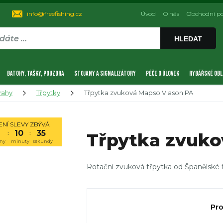
info@freefishing.cz
Úvod
O nás
Obchodní p
HLEDAT
BATOHY, TAŠKY, POUZDRA
STOJANY A SIGNALIZÁTORY
PÉČE O ÚLOVEK
RYBÁŘSKÉ OBL
rahy
Třpytky
Třpytka zvuková Mapso Vlason PA
NÍ SLEVY ZBÝVÁ
1
10
34
Třpytka zvuko
:
:
ny
minuty
sekundy
Rotační zvuková třpytka od Španělské 
Pro