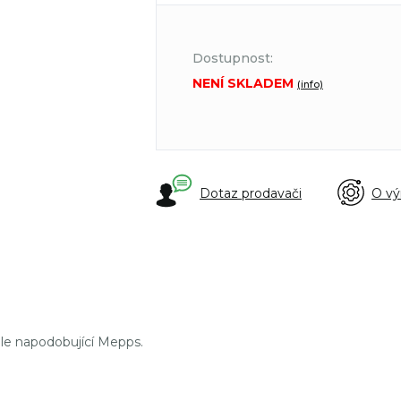
Dostupnost:
NENÍ SKLADEM
(info)
Dotaz prodavači
O vý
ale napodobující Mepps.