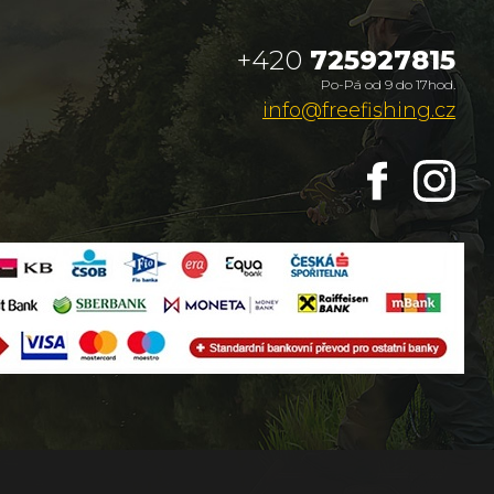
+420
725927815
Po-Pá od 9 do 17hod.
info@freefishing.cz