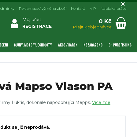
odmínky
Reklamace / výměna zboží
Kontakt
VIP
Nabídka práce
Můj účet
0 Kč
REGISTRACE
Přejít k objednávce
EČENÍ
ČLUNY, MOTORY, ECHOLOTY
AKCE / DÁREK
NEZAŘAZENO
0 - PUREFISHING
vá Mapso Vlason PA
firmy Lukris, dokonale napodobující Mepps.
Více zde
dukt se již neprodává.