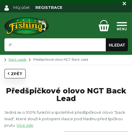
Můj účet
REGISTRACE
HLEDAT
Back Leads
Předšpičkové olovo NGT Back Lead
ZPĚT
Předšpičkové olovo NGT Back
Lead
Jedná se o 100% funkční a spolehlivé předšpičkové olovo "back
lead", které slouží k potopení vlasce pod hladinu před špičkou
prutu.
Více zde