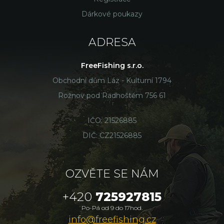
Dárkové poukazy
ADRESA
FreeFishing s.r.o.
Obchodní dům Láz - Kulturní 1794
Rožnov pod Radhoštěm 756 61
IČO: 21526885
DIČ: CZ21526885
OZVĚTE SE NÁM
+420
725927815
Po-Pá od 9 do 17hod.
info@freefishing.cz