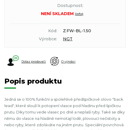
Dostupnost:
NENÍ SKLADEM
(info)
Kód:
Z:FW-BL-1.50
Výrobce:
NGT
Dotaz prodavači
O výrobci
Popis produktu
Jedná se o 100% funkční a spolehlivé předšpičkové olovo "back
lead", které slouží k potopení vlasce pod hladinu před špičkou
prutu. Díky tomu vede vlasec po dně a neplaší ryby. Také se díky
němu do vlasce na hladině nemotají lodě, plovoucí nečistoty a
nebo ryby, které zdoláváte na jiném prutu. Speciální povrchová