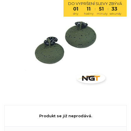
DO VYPRŠENÍ SLEVY ZBÝVÁ
01
11
51
33
:
:
dny
hodiny
minuty
sekundy
Produkt se již neprodává.