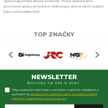
úprava napomáhá dlouhé životnosti. Tmavě zelená barva
povrchové úpravy se hodí pro většinu typů dna na všech vodách,
kde s nimi budete lovit!
TOP ZNAČKY
NEWSLETTER
Novinky na Váš e-mail.
Přeji si dostávat informace o novinkách a akčních nabídkách a
souhlasím se
zpracováním osobních údajů za účelem zasílání
informací o speciálních akcích a slevách