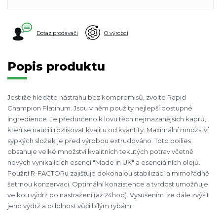
Dotaz prodavači
O výrobci
Popis produktu
Jestliže hledáte nástrahu bez kompromisů, zvolte Rapid
Champion Platinum. Jsou v něm použity nejlepší dostupné
ingredience. Je předurčeno k lovu těch nejmazanějších kaprů,
kteří se naučili rozlišovat kvalitu od kvantity. Maximální množství
sypkých složek je před výrobou extrudováno. Toto boilies
obsahuje velké množství kvalitních tekutých potrav včetně
nových vynikajících esencí "Made in UK" a esenciálních olejů.
Použití R-FACTORu zajišťuje dokonalou stabilizaci a mimořádně
šetrnou konzervaci. Optimální konzistence a tvrdost umožňuje
velkou výdrž po nastražení (až 24hod). Vysušením lze dále zvýšit
jeho výdrž a odolnost vůči bílým rybám.