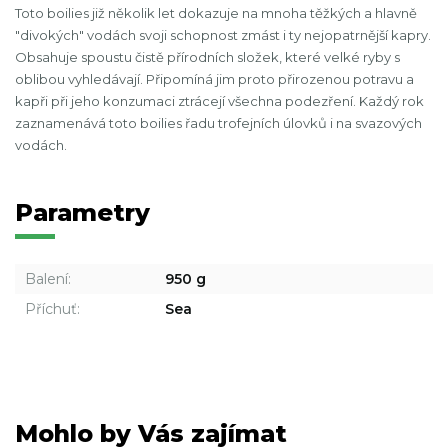
Toto boilies již několik let dokazuje na mnoha těžkých a hlavně
"divokých" vodách svoji schopnost zmást i ty nejopatrnější kapry.
Obsahuje spoustu čistě přírodních složek, které velké ryby s
oblibou vyhledávají. Připomíná jim proto přirozenou potravu a
kapři při jeho konzumaci ztrácejí všechna podezření. Každý rok
zaznamenává toto boilies řadu trofejních úlovků i na svazových
vodách.
Parametry
Balení:
950 g
Příchuť:
Sea
Mohlo by Vás zajímat