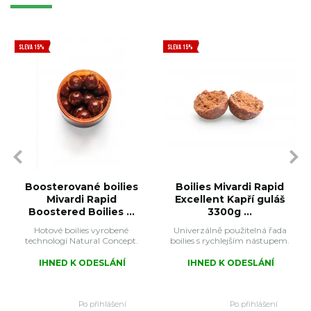
SLEVA 15%
SLEVA 15%
Boosterované boilies
Boilies Mivardi Rapid
Mivardi Rapid
Excellent Kapří guláš
Boostered Boilies ...
3300g ...
Hotové boilies vyrobené
Univerzálně použitelná řada
technologí Natural Concept.
boilies s rychlejším nástupem.
IHNED K ODESLÁNÍ
IHNED K ODESLÁNÍ
Po přihlášení
Po přihlášení