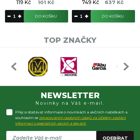
119 Kč
101 Kč
749 Kč
637 Kč
DO KOŠÍKU
DO KOŠÍKU
TOP ZNAČKY
NEWSLETTER
Novinky na Váš e-mail.
Přeji si dostávat informace o novinkách a akčních nabídkách a
souhlasím se
zpracováním osobních údajů za účelem zasílání
informací o speciálních akcích a slevách
ODEBÍRAT