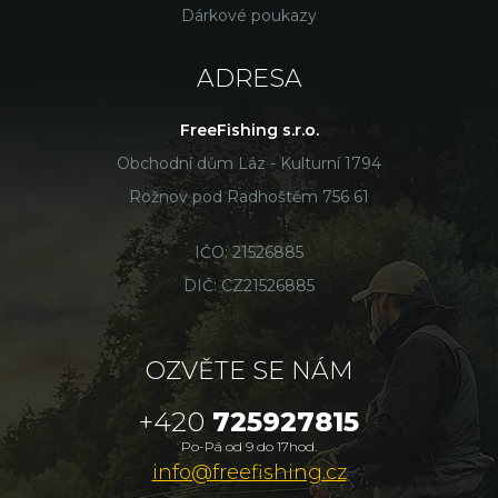
Dárkové poukazy
ADRESA
FreeFishing s.r.o.
Obchodní dům Láz - Kulturní 1794
Rožnov pod Radhoštěm 756 61
IČO: 21526885
DIČ: CZ21526885
OZVĚTE SE NÁM
+420
725927815
Po-Pá od 9 do 17hod.
info@freefishing.cz