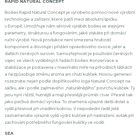
RAPID NATURAL CONCEPT
Boilies Rapid Natural Concept je vyrobeno pomocí nové výrobní
technologie a zařízení, které patří mezi absolutní špičku
v Evropě. Umožňuje nám sériově vyrábět boilies se stejnými
parametry, strukturou a fungováním, jaké získáte při domácí
ruční výrobě. Nová produkce není omezena hrubostí
komponent a dovoluje i přidání opravdového ovoce, jater a
dalších čerstvých surovin. Samozřejmostí je používání čerstvých
vajec ve všech vyráběných řadách boilies. Konzervace a
stabilizace je postavena v maximální míře na přírodních látkách
a nezpůsobuje změnu aroma ani chuti kuliček. Novou generaci
rozeznáte nejen podle doplňkového loga Natural Concept na
sáčku, ale i podle zajímavého „naturálnějšího“ povrchu kuliček. Ty
jsou nyní i těžší, hutnější a mají přesnější průměr i tvar. Přesně tak
jako pečlivá domácí výroba. To znamená výrazně delší dolet a
vyšší přesnost při vnadění kobrou. V neposlední řadě jistě
zaznamenáte výrazně vyšší výdrž kuliček při nastražení, avšak při
zachování potřebného fungování kuličky ve vodě.
SEA